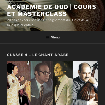
Aller
ACADÉMIE DE OUD | COURS
au
ET MASTERCLASS
contenu
principal
20 ans d'experiénce dans l'ensignement du Oud et de la
musique orientale
Menu
CLASSE 4 – LE CHANT ARABE