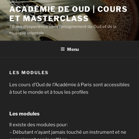
Aller
ACADÉMIE DE OUD | COURS
au
ET MASTERCLASS
contenu
principal
20 ans d'experiénce dans l'ensignement du Oud et de la
musique orientale
Menu
LES MODULES
Les cours d’Oud de l’Académie à Paris sont accessibles
à tout le monde et à tous les profiles
Les modules
Il existe des modules pour:
– Débutant n’ayant jamais touché un instrument et ne