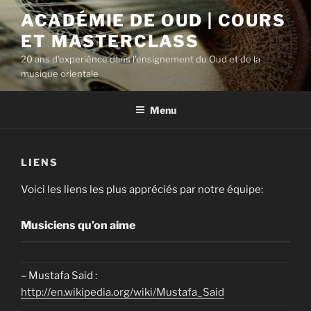
Aller
ACADÉMIE DE OUD | COURS
au
ET MASTERCLASS
contenu
principal
20 ans d'experiénce dans l'ensignement du Oud et de la
musique orientale
Menu
LIENS
Voici les liens les plus appréciés par notre équipe:
Musiciens qu’on aime
– Mustafa Said :
http://en.wikipedia.org/wiki/Mustafa_Said