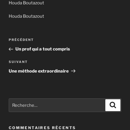
Houda Boutazout
Houda Boutazout
Navigation
Article
PRÉCÉDENT
de
précédent
Un prof qui a tout compris
l’article
Article
SUIVANT
suivant
Une méthode extraordinaire
Recherche
Recher
pour
:
COMMENTAIRES RÉCENTS