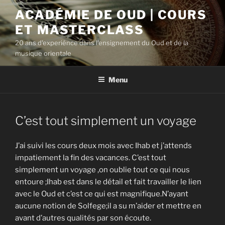
Aller
ACADÉMIE DE OUD | COURS
au
ET MASTERCLASS
contenu
principal
20 ans d'experiénce dans l'ensignement du Oud et de la
musique orientale
Menu
C’est tout simplement un voyage
J’ai suivi les cours deux mois avec Ihab et j’attends
impatiement la fin des vacances. C’est tout
simplement un voyage ,on oublie tout ce qui nous
entoure ;Ihab est dans le détail et fait travailler le lien
avec le Oud et c’est ce qui est magnifique.N’ayant
aucune notion de Solfege;il a su m’aider et mettre en
avant d’autres qualités par son écoute.