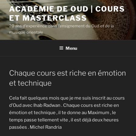
Aller
ACADÉMIE DE OUD | COURS
au
ET MASTERCLASS
contenu
principal
20 ans d'experiénce dans l'ensignement du Oud et de la
musique orientale
Menu
Chaque cours est riche en émotion
et technique
Cela fait quelques mois que je me suis inscrit au cours
d’Oud avec Ihab Radwan . Chaque cours est riche en
émotion et technique , il te donne au Maximum , le
temps passe tellement vite , il est déjà deux heures
passées . Michel Randria