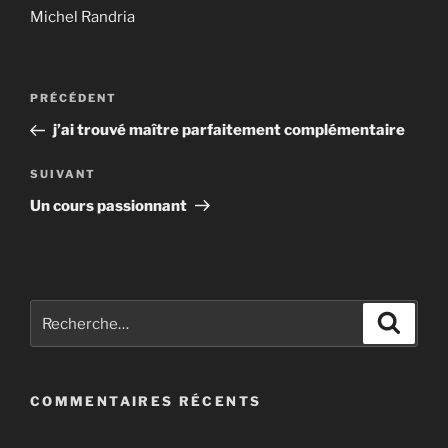
Michel Randria
Navigation
Article
PRÉCÉDENT
de
précédent
j’ai trouvé maître parfaitement complémentaire
l’article
Article
SUIVANT
suivant
Un cours passionnant
Recherche
Recher
pour
:
COMMENTAIRES RÉCENTS